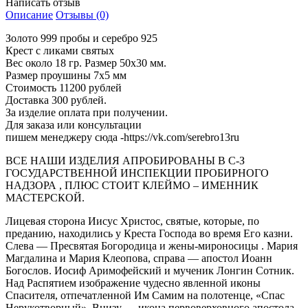
Написать отзыв
Описание
Отзывы (0)
Золото 999 пробы и серебро 925
Крест с ликами святых
Вес около 18 гр. Размер 50x30 мм.
Размер проушины 7x5 мм
Стоимость 11200 рублей
Доставка 300 рублей.
За изделие оплата при получении.
Для заказа или консультации
пишем менеджеру сюда -https://vk.com/serebro13ru
ВСЕ НАШИ ИЗДЕЛИЯ АПРОБИРОВАНЫ В С-З
ГОСУДАРСТВЕННОЙ ИНСПЕКЦИИ ПРОБИРНОГО
НАДЗОРА , ПЛЮС СТОИТ КЛЕЙМО – ИМЕННИК
МАСТЕРСКОЙ.
Лицевая сторона Иисус Христос, святые, которые, по
преданию, находились у Креста Господа во время Его казни.
Слева — Пресвятая Богородица и жены-мироносицы . Мария
Магдалина и Мария Клеопова, справа — апостол Иоанн
Богослов. Иосиф Аримофейский и мученик Лонгин Сотник.
Над Распятием изображение чудесно явленной иконы
Спасителя, отпечатленной Им Самим на полотенце, «Спас
Нерукотворный». Внизу — икона первоверховного апостола