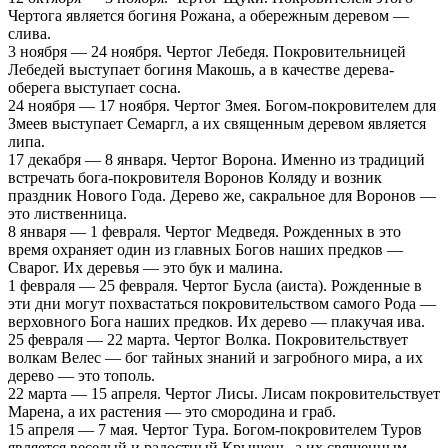
Чертога является богиня Рожана, а обережным деревом —
слива.
3 ноября — 24 ноября. Чертог Лебедя. Покровительницей
Лебедей выступает богиня Макошь, а в качестве дерева-
оберега выступает сосна.
24 ноября — 17 ноября. Чертог Змея. Богом-покровителем для
Змеев выступает Семаргл, а их священным деревом является
липа.
17 декабря — 8 января. Чертог Ворона. Именно из традиций
встречать бога-покровителя Воронов Коляду и возник
праздник Нового Года. Дерево же, сакральное для Воронов —
это лиственница.
8 января — 1 февраля. Чертог Медведя. Рожденных в это
время охраняет один из главных Богов наших предков —
Сварог. Их деревья — это бук и малина.
1 февраля — 25 февраля. Чертог Бусла (аиста). Рожденные в
эти дни могут похвастаться покровительством самого Рода —
верховного Бога наших предков. Их дерево — плакучая ива.
25 февраля — 22 марта. Чертог Волка. Покровительствует
волкам Велес — бог тайных знаний и загробного мира, а их
дерево — это тополь.
22 марта — 15 апреля. Чертог Лисы. Лисам покровительствует
Марена, а их растения — это смородина и граб.
15 апреля — 7 мая. Чертог Тура. Богом-покровителем Туров
является веселый и радостный Крышень, а их священным