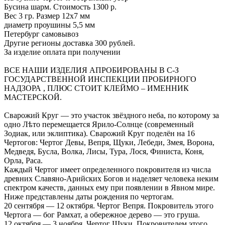
Бусина шарм. Стоимость 1300 р.
Вес 3 гр. Размер 12x7 мм
диаметр проушины 5,5 мм
Петербург самовывоз
Другие регионы доставка 300 рублей.
За изделие оплата при получении
ВСЕ НАШИ ИЗДЕЛИЯ АПРОБИРОВАНЫ В С-З
ГОСУДАРСТВЕННОЙ ИНСПЕКЦИИ ПРОБИРНОГО
НАДЗОРА , ПЛЮС СТОИТ КЛЕЙМО – ИМЕННИК
МАСТЕРСКОЙ.
Сварожий Круг — это участок звёздного неба, по которому за
одно Лѣто перемещается Ярило-Солнце (современный
Зодиак, или эклиптика). Сварожий Круг поделён на 16
Чертогов: Чертог Девы, Вепря, Щуки, Лебеди, Змея, Ворона,
Медведя, Бусла, Волка, Лисы, Тура, Лося, Финиста, Коня,
Орла, Раса.
Каждый Чертог имеет определенного покровителя из числа
древних Славяно-Арийских Богов и наделяет человека неким
спектром качеств, данных ему при появлении в Явном мире.
Ниже представлены даты рождения по чертогам.
20 сентября — 12 октября. Чертог Вепря. Покровитель этого
Чертога — бог Рамхат, а обережное дерево — это груша.
12 октября — 3 ноября. Чертог Щуки. Покровителем этого