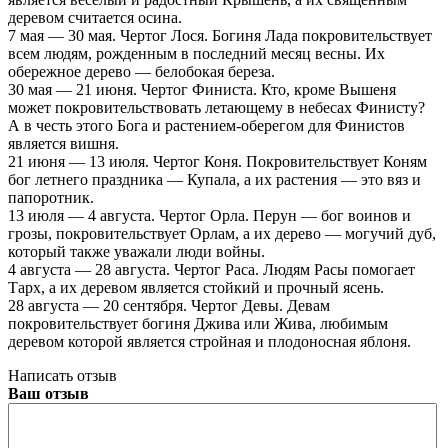
деревом считается осина.
7 мая — 30 мая. Чертог Лося. Богиня Лада покровительствует
всем людям, рожденным в последний месяц весны. Их
обережное дерево — белобокая береза.
30 мая — 21 июня. Чертог Финиста. Кто, кроме Вышеня
может покровительствовать летающему в небесах Финисту?
А в честь этого Бога и растением-оберегом для Финистов
является вишня.
21 июня — 13 июля. Чертог Коня. Покровительствует Коням
бог летнего праздника — Купала, а их растения — это вяз и
папоротник.
13 июля — 4 августа. Чертог Орла. Перун — бог воинов и
грозы, покровительствует Орлам, а их дерево — могучий дуб,
который также уважали люди войны.
4 августа — 28 августа. Чертог Раса. Людям Расы помогает
Тарх, а их деревом является стойкий и прочный ясень.
28 августа — 20 сентября. Чертог Девы. Девам
покровительствует богиня Джива или Жива, любимым
деревом которой является стройная и плодоносная яблоня.
Написать отзыв
Ваш отзыв