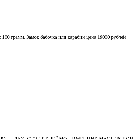
с 100 грамм. Замок бабочка или карабин цена 19000 рублей
РА , ПЛЮС СТОИТ КЛЕЙМО – ИМЕННИК МАСТЕРСКОЙ.